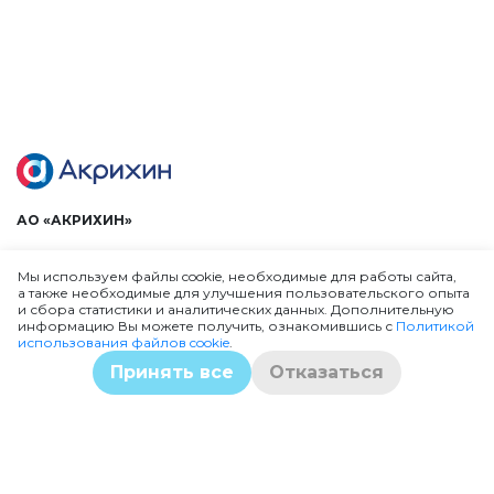
АО «АКРИХИН»
105064, Россия, г. Москва, ул. Земляной Вал, д. 9, Деловой центр
«СИТИДЕЛ», 12 этаж.
Мы используем файлы cookie, необходимые для работы сайта,
42450, Россия, Московская область, Богородский городской
а также необходимые для улучшения пользовательского опыта
округ, г. Старая Купавна, ул. Кирова, д. 29
и сбора статистики и аналитических данных. Дополнительную
информацию Вы можете получить, ознакомившись с
Политикой
использования файлов cookie
.
Телефон:
+7 (495) 721-36-97
E-mail:
info@akrikhin.ru
. Сайт:
www.akrikhin.ru
.
Принять все
Отказаться
По вопросам обработки персональных данных обращаться
по адресу
dpo@akrikhin.ru
Если при применении лекарственных препаратов компании
«АКРИХИН» у вас развивается нежелательная реакция,
обязательно сообщите об этом, заполнив