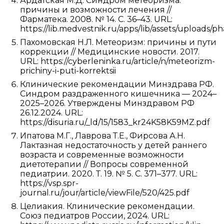
Ардатская М.Д. Синдром метеоризма:
причины и возможности лечения //
Фарматека. 2008. № 14. С. 36–43. URL:
https://lib.medvestnik.ru/apps/lib/assets/uploads/
Пахомовская Н.Л. Метеоризм: причины и пути
коррекции // Медицинские новости. 2017.
URL: https://cyberleninka.ru/article/n/meteorizm-
prichiny-i-puti-korrektsii
Клинические рекомендации Минздрава РФ.
Синдром раздраженного кишечника — 2024–
2025–2026. Утверждены Минздравом РФ
26.12.2024. URL:
https://disuria.ru/_ld/15/1583_kr24K58K59MZ.pdf
Ипатова М.Г., Лаврова Т.Е., Фирсова А.Н.
Лактазная недостаточность у детей раннего
возраста и современные возможности
диетотерапии // Вопросы современной
педиатрии. 2020. Т. 19. № 5. С. 371–377. URL:
https://vsp.spr-
journal.ru/jour/article/viewFile/520/425.pdf
Целиакия. Клинические рекомендации.
Союз педиатров России, 2024. URL: