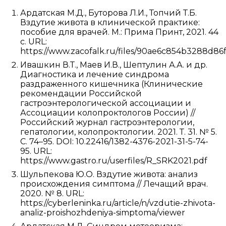
Ардатская М.Д., Буторова Л.И., Топчий Т.Б.
Вздутие живота в клинической практике:
пособие для врачей. М.: Прима Принт, 2021. 44
с. URL:
https://www.zacofalk.ru/files/90ae6c854b3288d8
Ивашкин В.Т., Маев И.В., Шептулин А.А. и др.
Диагностика и лечение синдрома
раздраженного кишечника (Клинические
рекомендации Российской
гастроэнтерологической ассоциации и
Ассоциации колопроктологов России) //
Российский журнал гастроэнтерологии,
гепатологии, колопроктологии. 2021. Т. 31. № 5.
С. 74–95. DOI: 10.22416/1382-4376-2021-31-5-74-
95. URL:
https://www.gastro.ru/userfiles/R_SRK2021.pdf
Шульпекова Ю.О. Вздутие живота: анализ
происхождения симптома // Лечащий врач.
2020. № 8. URL:
https://cyberleninka.ru/article/n/vzdutie-zhivota-
analiz-proishozhdeniya-simptoma/viewer