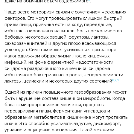
даже на обычный объем содержимого
.
Чаще всего метеоризм связан с сочетанием нескольких
факторов. Его могут провоцировать слишком быстрый
прием пищи, привычка есть на ходу, переедание,
избыток газированных напитков, большое количество
бобовых, некоторых овощей, фруктозы, лактозы,
сахарозаменителей и других плохо всасывающихся
углеводов. Симптом может усиливаться при запоре,
малоподвижном образе жизни, после кишечных
инфекций, на фоне ферментной недостаточности,
синдрома раздраженного кишечника, синдрома
избыточного бактериального роста, непереносимости
6,7,8
лактозы, целиакии и некоторых других состояний
.
Одной из причин повышенного газообразования может
быть нарушение состава кишечной микробиоты. Когда
баланс микроорганизмов меняется, процессы
переваривания пищи, ферментации углеводов и
образования метаболитов в кишечнике могут протекать
иначе. Это способно усиливать вздутие, дискомфорт,
урчание и ощущение распирания. Такой механизм