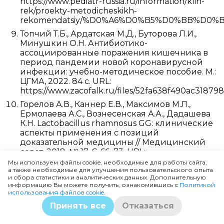
https://www.pediatr-russia.ru/information/klin-
rek/proekty-metodicheskikh-
rekomendatsiy/%D0%A6%D0%B5%D0%BB%D0%
Топчий Т.Б., Ардатская М.Д., Буторова Л.И.,
Минушкин О.Н. Антибиотико-
ассоциированные поражения кишечника в
период пандемии новой коронавирусной
инфекции: учебно-методическое пособие. М.:
ЦГМА, 2022. 84 с. URL:
https://www.zacofalk.ru/files/52fa638f490ac3187
Горелов А.В., Каннер Е.В., Максимов М.Л.,
Ермолаева А.С., Вознесенская А.А., Дадашева
К.Н. Lactobacillus rhamnosus GG: клинические
аспекты применения с позиций
доказательной медицины // Медицинский
совет. 2018. № 17. С. 66–73. URL:
https://www.med-
Мы используем файлы cookie, необходимые для работы сайта,
а также необходимые для улучшения пользовательского опыта
sovet.pro/jour/article/view/2698
и сбора статистики и аналитических данных. Дополнительную
Буторова Л.И. Вздутие живота и повышенное
информацию Вы можете получить, ознакомившись с
Политикой
использования файлов cookie
.
газообразование: возможности терапии //
Участковый терапевт. 2018. URL:
Принять все
Отказаться
https://omnidoctor.ru/library/izdaniya-dlya-
vrachey/uchastkovyy-terapevt-