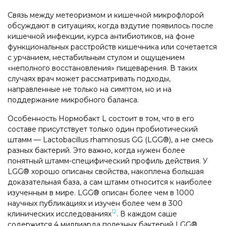
Связь между метеоризмом и кишечной микрофлорой
обсуждают в ситуациях, когда вздутие появилось после
кишечной инфекции, курса антибиотиков, на фоне
функциональных расстройств кишечника или сочетается
с урчанием, нестабильным стулом и ощущением
«неполного восстановления» пищеварения. В таких
случаях врач может рассматривать подходы,
направленные не только на симптом, но и на
поддержание микробного баланса.
Особенность Нормобакт L состоит в том, что в его
составе присутствует только один пробиотический
штамм — Lactobacillus rhamnosus GG (LGG®), а не смесь
разных бактерий. Это важно, когда нужен более
понятный штамм-специфический профиль действия. У
LGG® хорошо описаны свойства, накоплена большая
доказательная база, а сам штамм относится к наиболее
изученным в мире. LGG® описан более чем в 1000
научных публикациях и изучен более чем в 300
12
клинических исследованиях
. В каждом саше
содержится 4 миллиарда полезных бактерий LGG®.