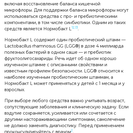
включая восстановление баланса кишечной
микрофлоры. Для поддержки баланса микрофлоры могут
использоваться средства с про- и пребиотическими
компонентами, в том числе синбиотики. Одним из таких
12,13
средств является Нормобакт L
.
Нормобакт L содержит один пробиотический штамм —
Lactobacillus rhamnosus GG (LGG®) в дозе 4 миллиарда
полезных бактерий в одном саше — и пребиотик
фруктоолигосахариды. Речь идет об одном хорошо
изученном штамме с описанными свойствами и
известным профилем безопасности. LGG® относится к
наиболее изученным пробиотическим штаммам, а
Нормобакт L может применяться у детей с 1 месяца и у
взрослых.
При выборе любого средства важно учитывать возраст,
сопутствующие заболевания и клиническую задачу. Если
вздутие сохраняется, усиливается или сочетается с
другими настораживающими симптомами, самолечение
не должно заменять диагностику. Перед применением
2
проконсультируйтесь с врачом
.